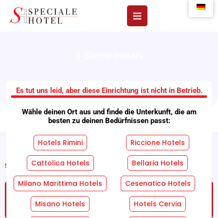
Zum
Inhalt
springen
3-Sterne-Hotels
Hotel Alibi
Es tut uns leid, aber diese Einrichtung ist nicht in Betrieb.
Wähle deinen Ort aus und finde die Unterkunft, die am
besten zu deinen Bedürfnissen passt:
Hotels Rimini
Riccione Hotels
Cattolica Hotels
Bellaria Hotels
Startseite
"
Einrichtungen
"
Hotel Alibi
Milano Marittima Hotels
Cesenatico Hotels
FORDERN SIE EIN KOSTENLOSES UND
UNVERBINDLICHES ANGEBOT AN!
Misano Hotels
Hotels Cervia