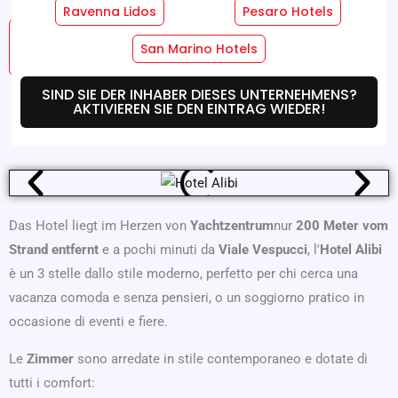
Ravenna Lidos
Pesaro Hotels
Hotel
Zimmer-Dienste
San Marino Hotels
Dienstleistungen
SIND SIE DER INHABER DIESES UNTERNEHMENS?
AKTIVIEREN SIE DEN EINTRAG WIEDER!
Wo Wir Sind
Angebote
Das Hotel liegt im Herzen von
Yachtzentrum
nur
200 Meter vom
Strand entfernt
e a pochi minuti da
Viale Vespucci
, l'
Hotel Alibi
è un 3 stelle dallo stile moderno, perfetto per chi cerca una
vacanza comoda e senza pensieri, o un soggiorno pratico in
occasione di eventi e fiere.
Le
Zimmer
sono arredate in stile contemporaneo e dotate di
tutti i comfort: