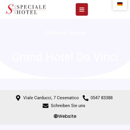
Zum
Inhalt
springen
5-Sterne-Hotels
Grand Hotel Da Vinci
Viale Carducci, 7 Cesenatico
0547 83388
Schreiben Sie uns
Website