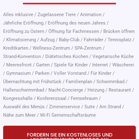
Alles inklusive
/
Zugelassene Tiere
/
Animation
/
Jährliche Eröffnung
/
Eröffnung des neuen Jahres
/
Eröffnung zu Ostern
/
Öffnung für Fachmessen
/
Brücken öffnen
/
Klimatisierung
/
Aufzug
/
Baby-Club
/
Fahrräder
/
Tennisplatz
/
Kreditkarten
/
Wellness-Zentrum
/
SPA-Zentrum
/
Strand-Konvention
/
Diätetisches Kochen
/
Vegetarische Küche
/
Meeresfront
/
Garten
/
Spiele für Kinder
/
Internet
/
Wäscherei
/
Gymnasium
/
Parken
/
Voller Vorstand
/
Für Kinder
/
Übernachtung mit Frühstück
/
Familienplan
/
Schwimmbad
/
Hallenschwimmbad
/
Nacht-Concierge
/
Heizung
/
Restaurant
/
Kongresshalle
/
Konferenzsaal
/
Fernsehraum
/
Auswahl des Menüs
/
Zimmerservice
/
Suite
/
Am Strand
/
Nähe zum Meer
/
Wi-Fi Gemeinschaftsräume
FORDERN SIE EIN KOSTENLOSES UND