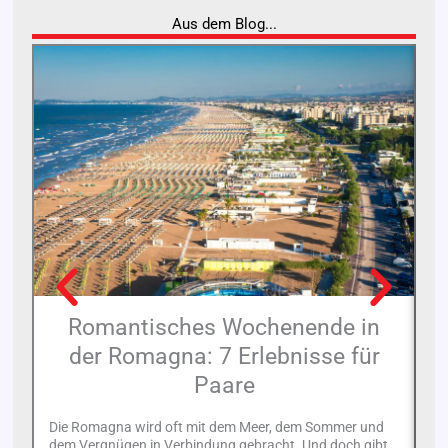
Aus dem Blog...
Romantisches Wochenende in
der Romagna: 7 Erlebnisse für
Ge
Paare
is
Tr
de
Die Romagna wird oft mit dem Meer, dem Sommer und
dem Vergnügen in Verbindung gebracht. Und doch gibt