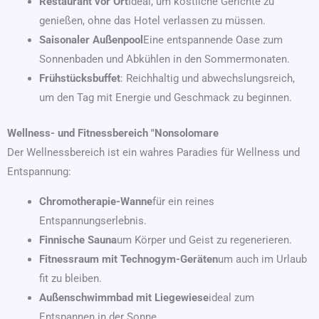
Restaurant vor Ort
Ideal, um köstliche Gerichte zu
genießen, ohne das Hotel verlassen zu müssen.
Saisonaler Außenpool
Eine entspannende Oase zum
Sonnenbaden und Abkühlen in den Sommermonaten.
Frühstücksbuffet
: Reichhaltig und abwechslungsreich,
um den Tag mit Energie und Geschmack zu beginnen.
Wellness- und Fitnessbereich "Nonsolomare
Der Wellnessbereich ist ein wahres Paradies für Wellness und
Entspannung:
Chromotherapie-Wanne
für ein reines
Entspannungserlebnis.
Finnische Sauna
um Körper und Geist zu regenerieren.
Fitnessraum mit Technogym-Geräten
um auch im Urlaub
fit zu bleiben.
Außenschwimmbad mit Liegewiese
ideal zum
Entspannen in der Sonne.