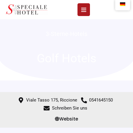
Zum
Inhalt
springen
3-Sterne-Hotels
Golf Hotels
Viale Tasso 175, Riccione
0541645150
Schreiben Sie uns
Website