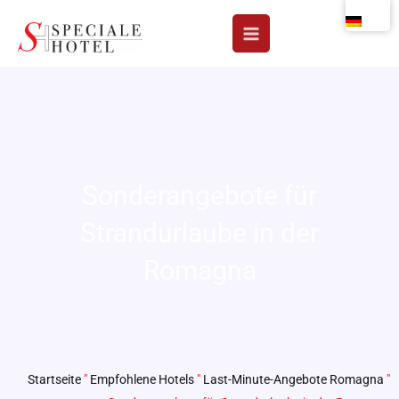
Zum
Inhalt
springen
Sonderangebote für
Strandurlaube in der
Romagna
Startseite
"
Empfohlene Hotels
"
Last-Minute-Angebote Romagna
"