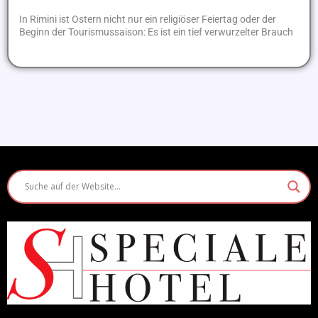
In Rimini ist Ostern nicht nur ein religiöser Feiertag oder der
Beginn der Tourismussaison: Es ist ein tief verwurzelter Brauch