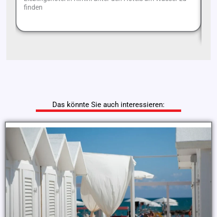
In
finden
Ho
ha
Das könnte Sie auch interessieren: