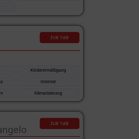
ZUR TAB
Kinderermäßigung
üs
Internet
rn
Klimatisierung
ZUR TAB
angelo