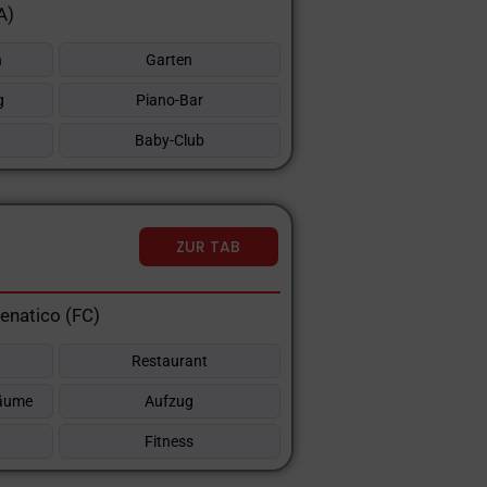
A)
n
Garten
g
Piano-Bar
Baby-Club
ZUR TAB
enatico (FC)
Restaurant
räume
Aufzug
Fitness