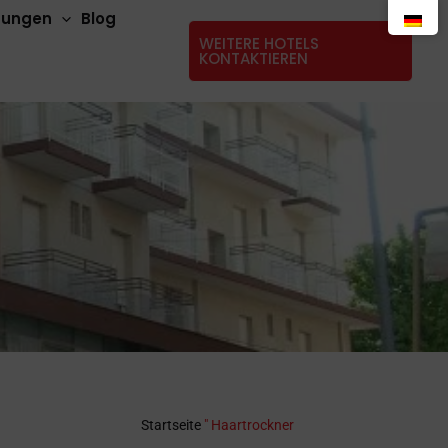
stungen
Blog
WEITERE HOTELS
KONTAKTIEREN
Startseite
"
Haartrockner