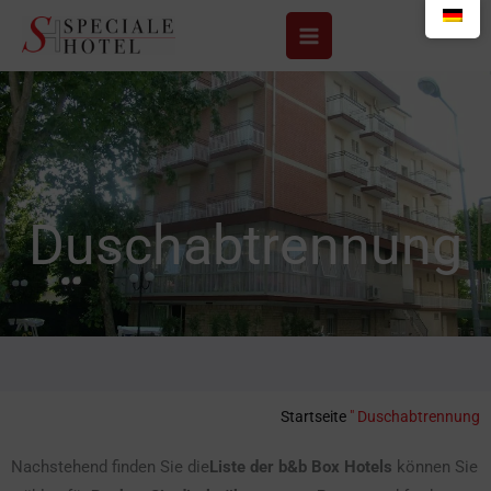
Zum
Inhalt
springen
Duschabtrennung
Startseite
"
Duschabtrennung
Nachstehend finden Sie die
Liste der b&b Box Hotels
können Sie