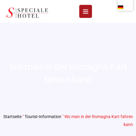
Zum
Inhalt
springen
Wo man in der Romagna Kart
fahren kann
Startseite
"
Tourist-Information
"
Wo man in der Romagna Kart fahren
kann