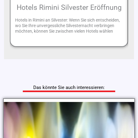
Hotels Rimini Silvester Eröffnung
H
Hotels in Rimini an Silvester: Wenn Sie sich entscheiden,
Ri
wo Sie Ihre unvergessliche Silvesternacht verbringen
Fr
möchten, können Sie zwischen vielen Hotels wählen
ge
Das könnte Sie auch interessieren: