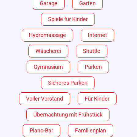
Garage
Garten
Spiele für Kinder
Hydromassage
Internet
Wäscherei
Shuttle
Gymnasium
Parken
Sicheres Parken
Voller Vorstand
Für Kinder
Übernachtung mit Frühstück
Piano-Bar
Familienplan