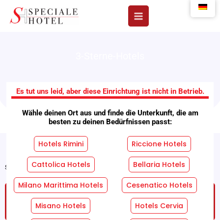
Zum
Inhalt
springen
3-Sterne-Hotels
Viva Strand Hotel
Es tut uns leid, aber diese Einrichtung ist nicht in Betrieb.
Wähle deinen Ort aus und finde die Unterkunft, die am
besten zu deinen Bedürfnissen passt:
Hotels Rimini
Riccione Hotels
Cattolica Hotels
Bellaria Hotels
Startseite
"
Einrichtungen
"
Viva Strand Hotel
Milano Marittima Hotels
Cesenatico Hotels
FORDERN SIE EIN KOSTENLOSES UND
UNVERBINDLICHES ANGEBOT AN!
Misano Hotels
Hotels Cervia