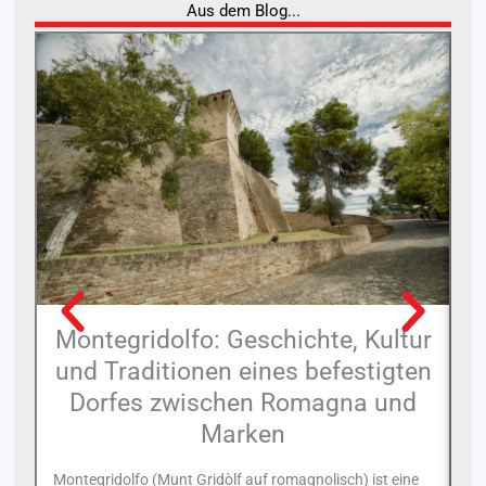
Aus dem Blog...
Montegridolfo: Geschichte, Kultur
und Traditionen eines befestigten
Dorfes zwischen Romagna und
La
Marken
An
ei
Montegridolfo (Munt Gridòlf auf romagnolisch) ist eine