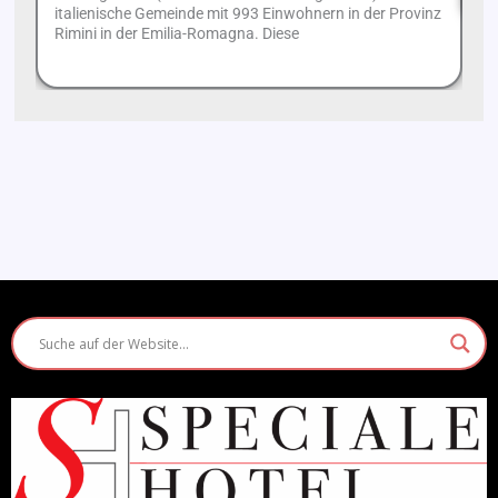
italienische Gemeinde mit 993 Einwohnern in der Provinz
Rimini in der Emilia-Romagna. Diese