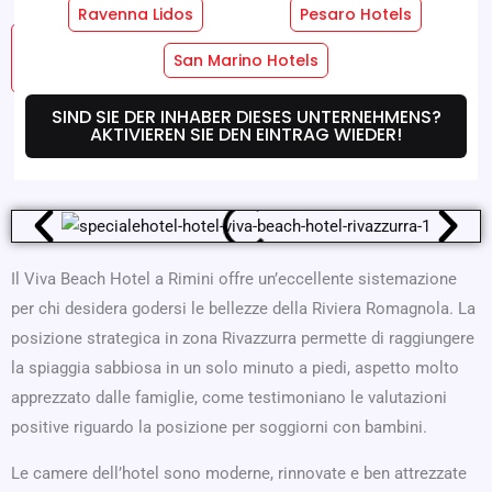
Ravenna Lidos
Pesaro Hotels
Hotel
Zimmer-Dienste
San Marino Hotels
Dienstleistungen
SIND SIE DER INHABER DIESES UNTERNEHMENS?
AKTIVIEREN SIE DEN EINTRAG WIEDER!
Wo Wir Sind
Angebote
Il Viva Beach Hotel a Rimini offre un’eccellente sistemazione
per chi desidera godersi le bellezze della Riviera Romagnola. La
posizione strategica in zona Rivazzurra permette di raggiungere
la spiaggia sabbiosa in un solo minuto a piedi, aspetto molto
apprezzato dalle famiglie, come testimoniano le valutazioni
positive riguardo la posizione per soggiorni con bambini.
Le camere dell’hotel sono moderne, rinnovate e ben attrezzate