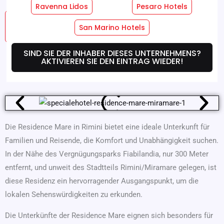
Ravenna Lidos
Pesaro Hotels
Hotel
Zimmer-Dienste
San Marino Hotels
Dienstleistungen
SIND SIE DER INHABER DIESES UNTERNEHMENS?
AKTIVIEREN SIE DEN EINTRAG WIEDER!
Wo Wir Sind
Angebote
Die Residence Mare in Rimini bietet eine ideale Unterkunft für
Familien und Reisende, die Komfort und Unabhängigkeit suchen.
In der Nähe des Vergnügungsparks Fiabilandia, nur 300 Meter
entfernt, und unweit des Stadtteils Rimini/Miramare gelegen, ist
diese Residenz ein hervorragender Ausgangspunkt, um die
lokalen Sehenswürdigkeiten zu erkunden.
Die Unterkünfte der Residence Mare eignen sich besonders für