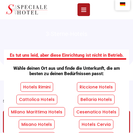
Zum
Inhalt
springen
3-Sterne-Hotels
Residenz Meer
Es tut uns leid, aber diese Einrichtung ist nicht in Betrieb.
Wähle deinen Ort aus und finde die Unterkunft, die am
besten zu deinen Bedürfnissen passt:
Hotels Rimini
Riccione Hotels
Cattolica Hotels
Bellaria Hotels
Startseite
"
Einrichtungen
"
Residenz Meer
Milano Marittima Hotels
Cesenatico Hotels
FORDERN SIE EIN KOSTENLOSES UND
UNVERBINDLICHES ANGEBOT AN!
Misano Hotels
Hotels Cervia