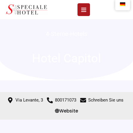
Zum
Inhalt
springen
4-Sterne-Hotels
Hotel Capitol
Via Levante, 3
800171073
Schreiben Sie uns
Website