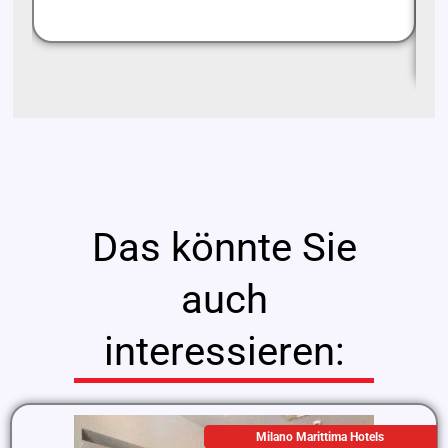
st
hi
um
Das könnte Sie
auch
interessieren:
Milano Marittima Hotels