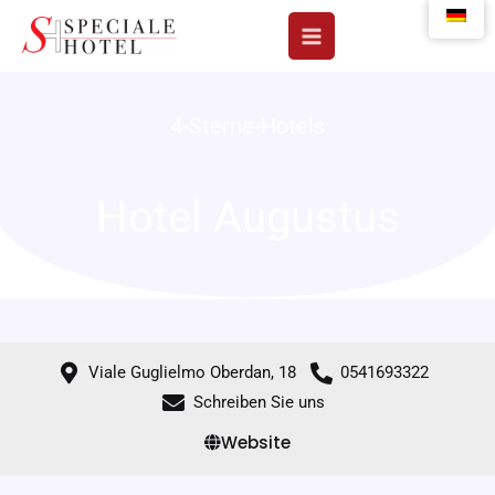
Zum
Inhalt
springen
4-Sterne-Hotels
Hotel Augustus
Viale Guglielmo Oberdan, 18
0541693322
Schreiben Sie uns
Website