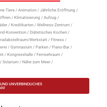
ne Tiere
/
Animation
/
Jährliche Eröffnung
/
öffnen
/
Klimatisierung
/
Aufzug
/
äder
/
Kreditkarten
/
Wellness-Zentrum
/
and-Konvention
/
Diätetisches Kochen
/
rradabstellraum/Werkstatt
/
Fitness
/
erei
/
Gymnasium
/
Parken
/
Piano-Bar
/
nt
/
Kongresshalle
/
Fernsehraum
/
/
Solarium
/
Nähe zum Meer
/
 UND UNVERBINDLICHES
AN!