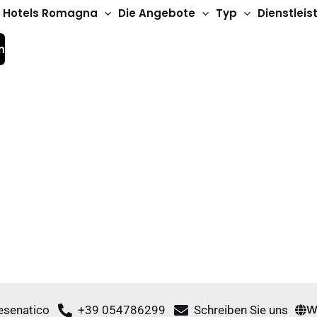
Hotels Romagna
Die Angebote
Typ
Dienstlei
n
3-Sterne-Hotels
Abacus Hotels
W
Cesenatico
+39 054786299
Schreiben Sie uns