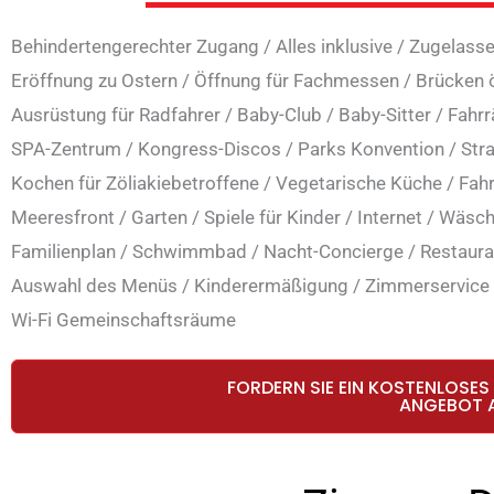
Behindertengerechter Zugang
/
Alles inklusive
/
Zugelasse
Eröffnung zu Ostern
/
Öffnung für Fachmessen
/
Brücken 
Ausrüstung für Radfahrer
/
Baby-Club
/
Baby-Sitter
/
Fahrr
SPA-Zentrum
/
Kongress-Discos
/
Parks Konvention
/
Str
Kochen für Zöliakiebetroffene
/
Vegetarische Küche
/
Fah
Meeresfront
/
Garten
/
Spiele für Kinder
/
Internet
/
Wäsch
Familienplan
/
Schwimmbad
/
Nacht-Concierge
/
Restaura
Auswahl des Menüs
/
Kinderermäßigung
/
Zimmerservice
Wi-Fi Gemeinschaftsräume
FORDERN SIE EIN KOSTENLOSES
ANGEBOT 