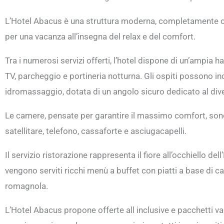
L’Hotel Abacus è una struttura moderna, completamente clim
per una vacanza all’insegna del relax e del comfort.
Tra i numerosi servizi offerti, l’hotel dispone di un’ampia ha
TV, parcheggio e portineria notturna. Gli ospiti possono i
idromassaggio, dotata di un angolo sicuro dedicato al dive
Le camere, pensate per garantire il massimo comfort, sono t
satellitare, telefono, cassaforte e asciugacapelli.
Il servizio ristorazione rappresenta il fiore all’occhiello de
vengono serviti ricchi menù a buffet con piatti a base di ca
romagnola.
L’Hotel Abacus propone offerte all inclusive e pacchetti va