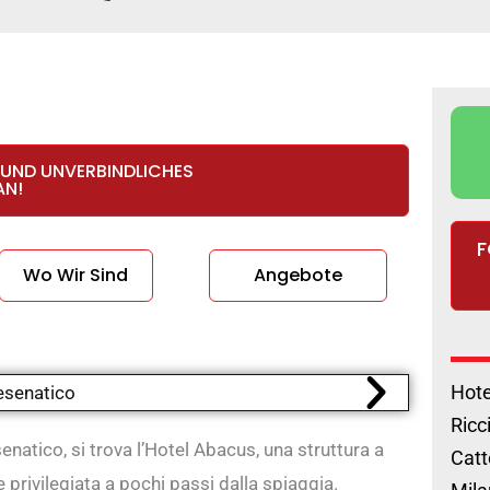
 UND UNVERBINDLICHES
AN!
F
Wo Wir Sind
Angebote
Hote
Ricc
enatico, si trova l’Hotel Abacus, una struttura a
Catt
 privilegiata a pochi passi dalla spiaggia.