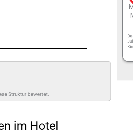
M
Das
Jul
Kin
ese Struktur bewertet.
en im Hotel