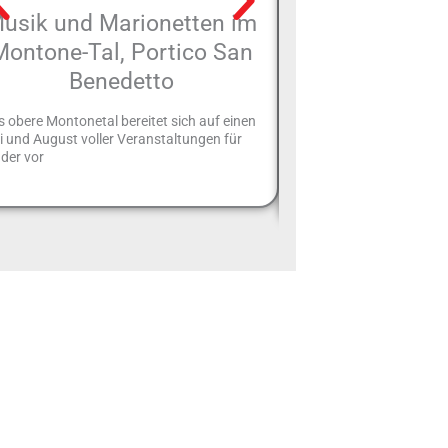
usik und Marionetten im
Verucchio: 
Montone-Tal, Portico San
zwischen Ges
Benedetto
Nat
 obere Montonetal bereitet sich auf einen
Verucchio (auf Romagnol
i und August voller Veranstaltungen für
eine malerische Gemeind
der vor
Einwohnern in der Provin
der Emilia-Romagna. Sie