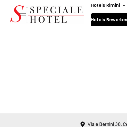
Zum
Hotels Rimini
Inhalt
Hotels Bewerbe
springen
Viale Bernini 38, 