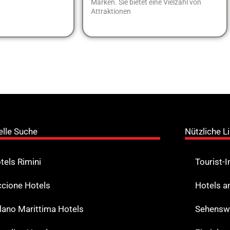
Marken. Sie bietet eine Vielzahl von
Attraktionen
elle Suche
Nützliche L
tels Rimini
Tourist-
ccione Hotels
Hotels a
lano Marittima Hotels
Sehenswe