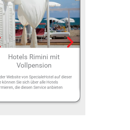
Hotels Rimini mit
Kinderhote
Vollpension
In diesem Abschnitt könn
suchen, die spezielle Die
der Website von SpecialeHotel auf dieser
Kinder anbieten. Schließl
e können Sie sich über alle Hotels
rmieren, die diesen Service anbieten