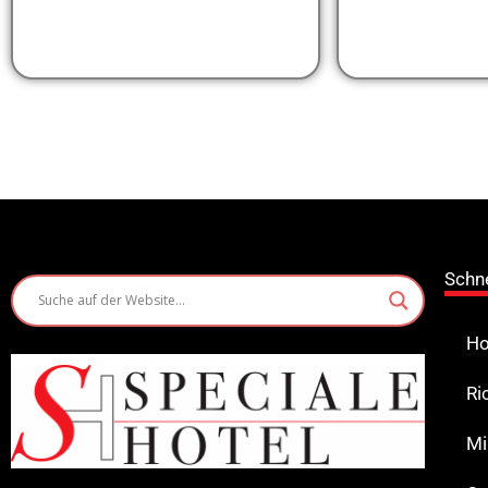
Schn
Ho
Ri
Mi