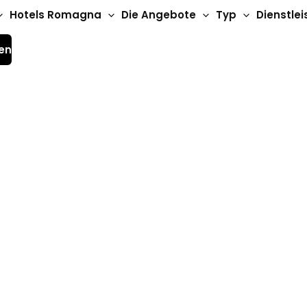
Hotels Romagna
Die Angebote
Typ
Dienstle
en
rlassenen Kolonien 