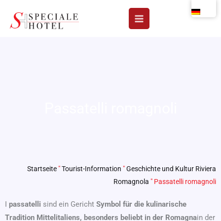
Zum
Inhalt
springen
Passatelli romagnoli
Startseite
"
Tourist-Information
"
Geschichte und Kultur Riviera
Romagnola
"
Passatelli romagnoli
I
passatelli
sind ein Gericht
Symbol für die kulinarische
Tradition Mittelitaliens, besonders beliebt in der Romagna
in der