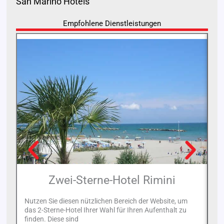
San Marino Hotels
Empfohlene Dienstleistungen
Zwei-Sterne-Hotel Rimini
Nutzen Sie diesen nützlichen Bereich der Website, um
In
das 2-Sterne-Hotel Ihrer Wahl für Ihren Aufenthalt zu
sp
finden. Diese sind
Sc