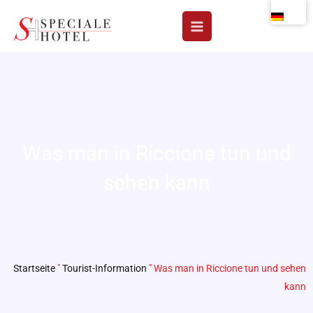
Zum
Inhalt
springen
Was man in Riccione tun und
sehen kann
Startseite
"
Tourist-Information
"
Was man in Riccione tun und sehen
kann