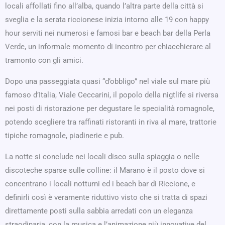
locali affollati fino all’alba, quando l’altra parte della città si
sveglia e la serata riccionese inizia intorno alle 19 con happy
hour serviti nei numerosi e famosi bar e beach bar della Perla
Verde, un informale momento di incontro per chiacchierare al
tramonto con gli amici.
Dopo una passeggiata quasi “d’obbligo” nel viale sul mare più
famoso d’Italia, Viale Ceccarini, il popolo della nigtlife si riversa
nei posti di ristorazione per degustare le specialità romagnole,
potendo scegliere tra raffinati ristoranti in riva al mare, trattorie
tipiche romagnole, piadinerie e pub.
La notte si conclude nei locali disco sulla spiaggia o nelle
discoteche sparse sulle colline: il Marano è il posto dove si
concentrano i locali notturni ed i beach bar di Riccione, e
definirli così è veramente riduttivo visto che si tratta di spazi
direttamente posti sulla sabbia arredati con un eleganza
straodinaria, con la musica e l’animazione più innovative del