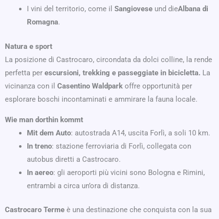
I vini del territorio, come il
Sangiovese
und die
Albana di
Romagna
.
Natura e sport
La posizione di Castrocaro, circondata da dolci colline, la rende
perfetta per
escursioni, trekking e passeggiate in bicicletta.
La
vicinanza con il
Casentino Waldpark
offre opportunità per
esplorare boschi incontaminati e ammirare la fauna locale.
Wie man dorthin kommt
Mit dem Auto
: autostrada A14, uscita Forlì, a soli 10 km.
In treno
: stazione ferroviaria di Forlì, collegata con
autobus diretti a Castrocaro.
In aereo
: gli aeroporti più vicini sono Bologna e Rimini,
entrambi a circa un’ora di distanza.
Castrocaro Terme
è una destinazione che conquista con la sua