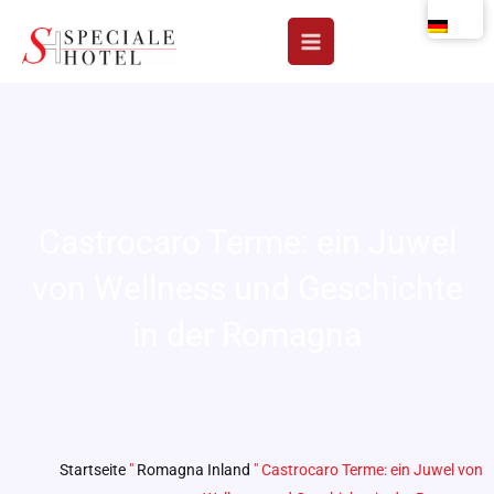
Zum
Inhalt
springen
Castrocaro Terme: ein Juwel
von Wellness und Geschichte
in der Romagna
Startseite
"
Romagna Inland
"
Castrocaro Terme: ein Juwel von