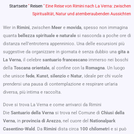
Startseite
"
Reisen
"
Eine Reise von Rimini nach La Verna: zwischen
Spiritualität, Natur und atemberaubenden Aussichten
Wer in
Rimini
, zwischen
Meer
e
movida
, spesso non immagina
quanta
bellezza spirituale e naturale
si nasconda a poche ore di
distanza nell’entroterra appenninico. Una delle escursioni più
suggestive da organizzare in giornata è senza dubbio una
gita a
La Verna
, il celebre
santuario francescano
immerso nei boschi
della
Toscana orientale
, al confine con la
Romagna
. Un luogo
che unisce
fede
,
Kunst
,
silenzio
e
Natur
, ideale per chi vuole
prendersi una pausa di contemplazione e respirare un’aria
diversa, più intima e raccolta.
Dove si trova La Verna e come arrivarci da Rimini
Die
Santuario della Verna
si trova nel Comune di
Chiusi della
Verna
, in
provincia di Arezzo
, nel cuore del
Nationalpark
Casentino-Wald
. Da
Rimini
dista circa
100 chilometri
e si può