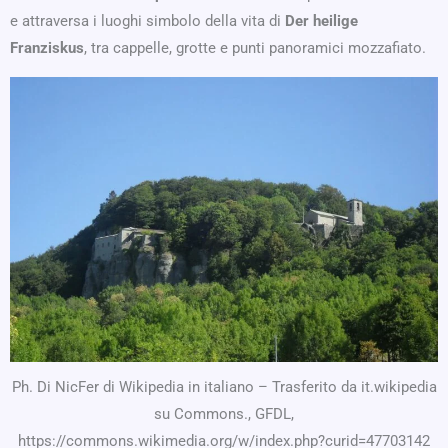
e attraversa i luoghi simbolo della vita di
Der heilige
Franziskus
, tra cappelle, grotte e punti panoramici mozzafiato.
Ph. Di NicFer di Wikipedia in italiano – Trasferito da it.wikipedia
su Commons., GFDL,
https://commons.wikimedia.org/w/index.php?curid=47703142