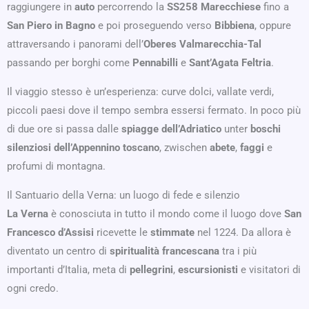
raggiungere in
auto
percorrendo la
SS258 Marecchiese
fino a
San Piero in Bagno
e poi proseguendo verso
Bibbiena
, oppure
attraversando i panorami dell’
Oberes Valmarecchia-Tal
passando per borghi come
Pennabilli
e
Sant’Agata Feltria
.
Il viaggio stesso è un’esperienza: curve dolci, vallate verdi,
piccoli paesi dove il tempo sembra essersi fermato. In poco più
di due ore si passa dalle
spiagge dell’Adriatico
unter
boschi
silenziosi dell’Appennino toscano
, zwischen
abete
,
faggi
e
profumi di montagna.
Il Santuario della Verna: un luogo di fede e silenzio
La Verna
è conosciuta in tutto il mondo come il luogo dove
San
Francesco d’Assisi
ricevette le
stimmate
nel 1224. Da allora è
diventato un centro di
spiritualità francescana
tra i più
importanti d’Italia, meta di
pellegrini
,
escursionisti
e visitatori di
ogni credo.