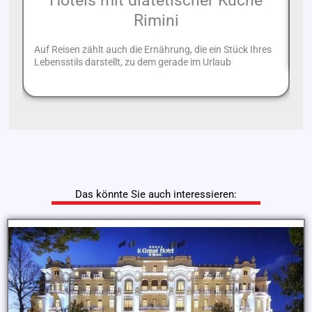
Hotels mit diätetischer Küche
Rimini
Vi
fü
Auf Reisen zählt auch die Ernährung, die ein Stück Ihres
Lebensstils darstellt, zu dem gerade im Urlaub
Das könnte Sie auch interessieren: