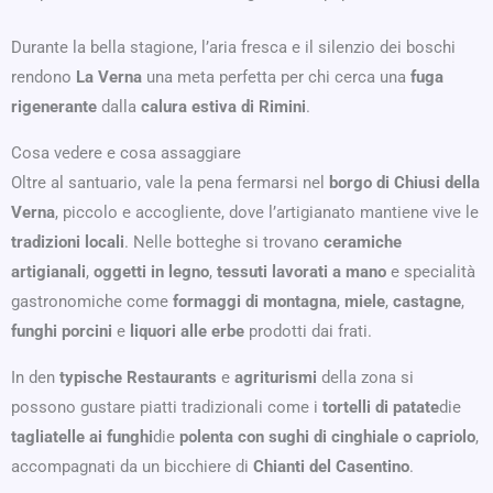
Durante la bella stagione, l’aria fresca e il silenzio dei boschi
rendono
La Verna
una meta perfetta per chi cerca una
fuga
rigenerante
dalla
calura estiva di Rimini
.
Cosa vedere e cosa assaggiare
Oltre al santuario, vale la pena fermarsi nel
borgo di Chiusi della
Verna
, piccolo e accogliente, dove l’artigianato mantiene vive le
tradizioni locali
. Nelle botteghe si trovano
ceramiche
artigianali
,
oggetti in legno
,
tessuti lavorati a mano
e specialità
gastronomiche come
formaggi di montagna
,
miele
,
castagne
,
funghi porcini
e
liquori alle erbe
prodotti dai frati.
In den
typische Restaurants
e
agriturismi
della zona si
possono gustare piatti tradizionali come i
tortelli di patate
die
tagliatelle ai funghi
die
polenta con sughi di cinghiale o capriolo
,
accompagnati da un bicchiere di
Chianti del Casentino
.