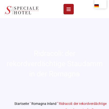
Zum
Inhalt
springen
Ridracoli: der
rekordverdächtige Staudamm
in der Romagna
Startseite
"
Romagna Inland
"
Ridracoli: der rekordverdächtige