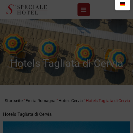
Zum
Inhalt
springen
Hotels Tagliata di Cervia
Startseite
"
Emilia Romagna
"
Hotels Cervia
"
Hotels Tagliata di Cervia
Hotels Tagliata di Cervia