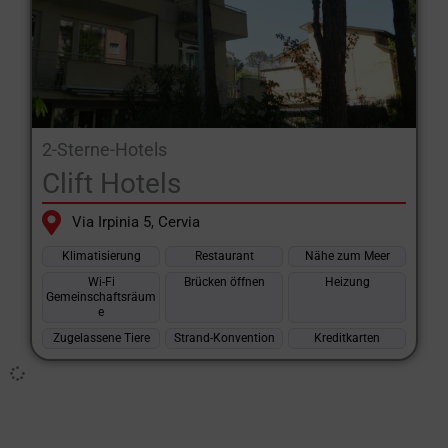
erholsamen Familienurlaub an der Riviera Romagnola zu
verbringen.
Die Hotels in Tagliata di Cervia sind ideal für Familien, die den
Sommer an der Riviera Romagnola verbringen möchten, ohne im
Zentrum des Sommertrubels zu wohnen, der die Gegend prägt.
2-Sterne-Hotels
Clift Hotels
Via Irpinia 5, Cervia
Klimatisierung
Restaurant
Nähe zum Meer
Wi-Fi
Brücken öffnen
Heizung
Gemeinschaftsräum
e
Zugelassene Tiere
Strand-Konvention
Kreditkarten