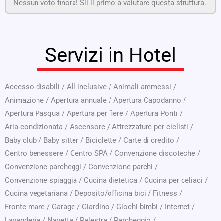
Nessun voto finora! Sii il primo a valutare questa struttura.
Servizi in Hotel
Accesso disabili
/
All inclusive
/
Animali ammessi
/
Animazione
/
Apertura annuale
/
Apertura Capodanno
/
Apertura Pasqua
/
Apertura per fiere
/
Apertura Ponti
/
Aria condizionata
/
Ascensore
/
Attrezzature per ciclisti
/
Baby club
/
Baby sitter
/
Biciclette
/
Carte di credito
/
Centro benessere
/
Centro SPA
/
Convenzione discoteche
/
Convenzione parcheggi
/
Convenzione parchi
/
Convenzione spiaggia
/
Cucina dietetica
/
Cucina per celiaci
/
Cucina vegetariana
/
Deposito/officina bici
/
Fitness
/
Fronte mare
/
Garage
/
Giardino
/
Giochi bimbi
/
Internet
/
Lavanderia
/
Navetta
/
Palestra
/
Parcheggio
/