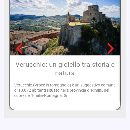
Verucchio: un gioiello tra storia e
natura
Verucchio (Vrócc in romagnolo) è un suggestivo comune
Pi
di 10.072 abitanti situato nella provincia di Rimini, nel
pi
cuore dell’Emilia-Romagna. Si