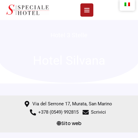
Vai
al
contenuto
Hotel 3 Stelle
Hotel Silvana
Via del Serrone 17, Murata, San Marino
+378 (0549) 992815
Scrivici
Sito web