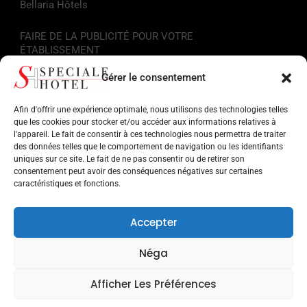
Bellaria Hôtels
FAIRE DE LA PUBLICITÉ POUR VOTRE
ÉTABLISSEMENT
Gérer le consentement
Liens utiles
Afin d'offrir une expérience optimale, nous utilisons des technologies telles
Informations touristiques
que les cookies pour stocker et/ou accéder aux informations relatives à
l'appareil. Le fait de consentir à ces technologies nous permettra de traiter
des données telles que le comportement de navigation ou les identifiants
Hôtels sur la Riviera Romagnola
uniques sur ce site. Le fait de ne pas consentir ou de retirer son
consentement peut avoir des conséquences négatives sur certaines
Points d'intérêt en Romagne
caractéristiques et fonctions.
Facilités pour les services
Accepter
Musées et monuments
Néga
Parcs d'attractions
Afficher Les Préférences
Recherche par cible