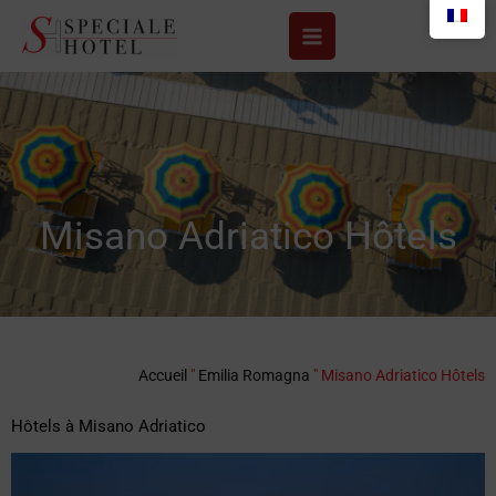
Aller
au
contenu
Misano Adriatico Hôtels
Accueil
"
Emilia Romagna
"
Misano Adriatico Hôtels
Hôtels à Misano Adriatico