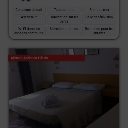
Rimini
Concierge de nuit
Tout compris
Front de mer
Ascenseur
Convention sur les
Salle de télévision
parcs
Wi-Fi dans les
Sélection du menu
Réduction pour les
espaces communs
enfants
Misano Adriatico Hôtels