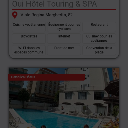
Oui Hôtel Touring & SPA
Viale Regina Margherita, 82
Cuisine végétarienne
Équipement pour les
Restaurant
cyclistes
Bicyclettes
Internet
Cuisiner pour les
coeliaques
Wi-Fi dans les
Front de mer
Convention de la
espaces communs
plage
Cattolica Hôtels