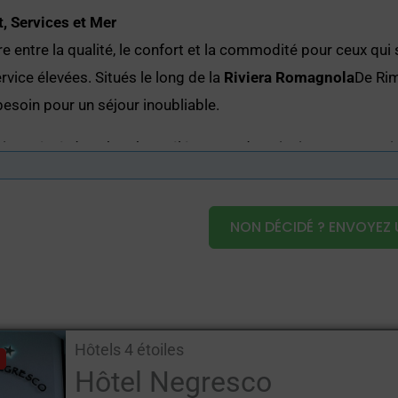
, Services et Mer
bre entre la qualité, le confort et la commodité pour ceux q
ice élevées. Situés le long de la
Riviera Romagnola
De Rim
besoin pour un séjour inoubliable.
oir accès à des chambres élégantes, des piscines panorami
Idéaux pour les couples, les familles avec enfants, les voyag
fessionnalisme et hospitalité romagnole.
NON DÉCIDÉ ? ENVOYEZ 
magne
:
sation
Hôtels 4 étoiles
Hôtel Negresco