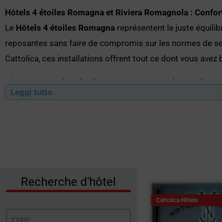
Hôtels 4 étoiles Romagna et Riviera Romagnola : Confort
Le
Hôtels 4 étoiles Romagna
représentent le juste équili
reposantes sans faire de compromis sur les normes de serv
Cattolica, ces installations offrent tout ce dont vous avez 
Choisir un
Hôtels 4 étoiles Riviera Romagnola
signifie av
Leggi tutto
restaurants raffinés et des services adaptés aux familles. 
organisés, les hôtels de cette catégorie savent allier pro
Caractéristiques communes des
Hôtels 4 étoiles en Ro
Situation stratégique à quelques pas de la mer
Chambres spacieuses avec balcon, Wi-Fi et climati
Recherche d'hôtel
Cuisine romagnole typique et menus personnalisés
Cattolica Hôtels
Piscines, spa, salle de sport et espace détente
TYPE