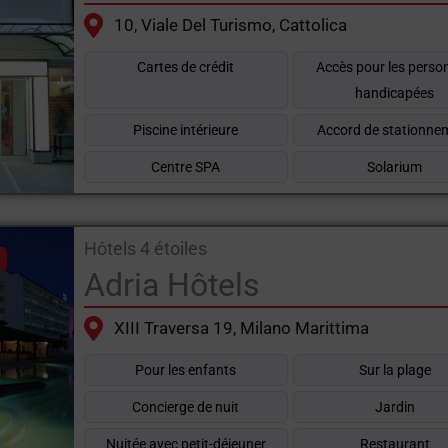
 et sur la plage
10, Viale Del Turismo, Cattolica
 son offre touristique étendue. Les
Hôtels 4 étoiles sur la 
Cartes de crédit
Accès pour les perso
des parcs à thème, des plages aménagées et des forfaits bi
handicapées
Piscine intérieure
Accord de stationne
rantie de vacances soignées dans les moindres détails, avec 
ires les plus appréciées d'Italie.
Centre SPA
Solarium
Hôtels 4 étoiles
Adria Hôtels
XIII Traversa 19, Milano Marittima
Pour les enfants
Sur la plage
Concierge de nuit
Jardin
Nuitée avec petit-déjeuner
Restaurant