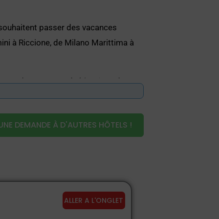
ui souhaitent passer des vacances
ini à Riccione, de Milano Marittima à
ques, des espaces de bien-être, des
eurs d'affaires et les groupes
UNE DEMANDE À D'AUTRES HÔTELS !
ALLER A L'ONGLET