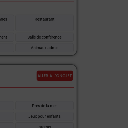
Riviera Romagnola
Ils proposent
nnes
Restaurant
en-être.
ment
Salle de conférence
la certitude d'un service professionnel
Animaux admis
ALLER A L'ONGLET
Près de la mer
Jeux pour enfants
Internet