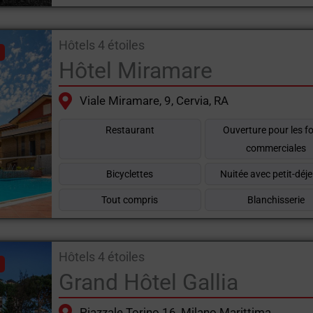
Hôtels 4 étoiles
Hôtel Miramare
Viale Miramare, 9, Cervia, RA
Restaurant
Ouverture pour les fo
commerciales
Bicyclettes
Nuitée avec petit-déj
Tout compris
Blanchisserie
Hôtels 4 étoiles
Grand Hôtel Gallia
Piazzale Torino 16, Milano Marittima