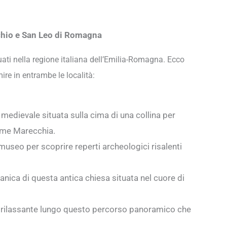
cchio e San Leo di Romagna
ati nella regione italiana dell’Emilia-Romagna. Ecco
ire in entrambe le località:
edievale situata sulla cima di una collina per
iume Marecchia.
seo per scoprire reperti archeologici risalenti
nica di questa antica chiesa situata nel cuore di
 rilassante lungo questo percorso panoramico che