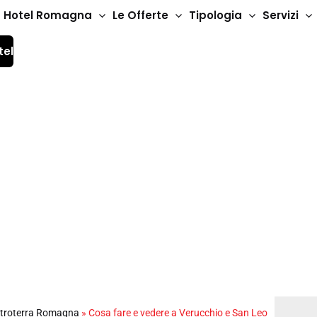
Hotel Romagna
Le Offerte
Tipologia
Servizi
tel
e a Verucchio e San 
troterra Romagna
»
Cosa fare e vedere a Verucchio e San Leo