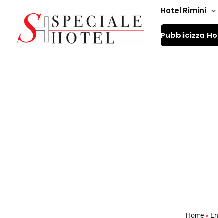
Vai
Hotel Rimini
al
Pubblicizza Ho
contenuto
Cosa fare e veder
Home
»
En