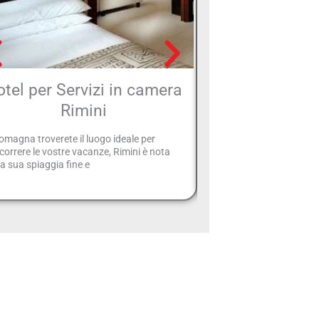
tel per Servizi in camera
Hotel con sala
Rimini
convegni
omagna troverete il luogo ideale per
Di seguito trovate un ele
correre le vostre vacanze, Rimini è nota
predispongono sale adeg
la sua spiaggia fine e
e convegni, capaci di osp