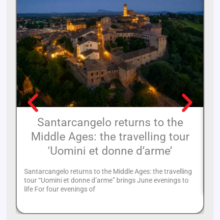
Santarcangelo returns to the
Middle Ages: the travelling tour
‘Uomini et donne d’arme’
Em
an
Santarcangelo returns to the Middle Ages: the travelling
ac
tour “Uomini et donne d’arme” brings June evenings to
life For four evenings of