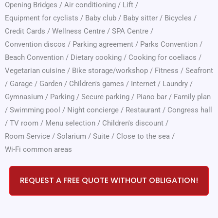
Opening Bridges
/
Air conditioning
/
Lift
/
Equipment for cyclists
/
Baby club
/
Baby sitter
/
Bicycles
/
Credit Cards
/
Wellness Centre
/
SPA Centre
/
Convention discos
/
Parking agreement
/
Parks Convention
/
Beach Convention
/
Dietary cooking
/
Cooking for coeliacs
/
Vegetarian cuisine
/
Bike storage/workshop
/
Fitness
/
Seafront
/
Garage
/
Garden
/
Children's games
/
Internet
/
Laundry
/
Gymnasium
/
Parking
/
Secure parking
/
Piano bar
/
Family plan
/
Swimming pool
/
Night concierge
/
Restaurant
/
Congress hall
/
TV room
/
Menu selection
/
Children's discount
/
Room Service
/
Solarium
/
Suite
/
Close to the sea
/
Wi-Fi common areas
REQUEST A FREE QUOTE WITHOUT OBLIGATION!