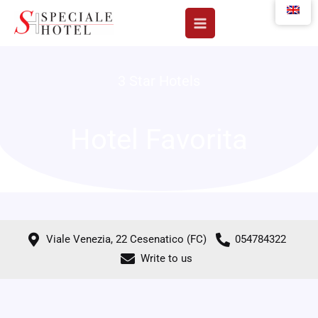
Skip
to
content
3 Star Hotels
Hotel Favorita
Viale Venezia, 22 Cesenatico (FC)
054784322
Write to us