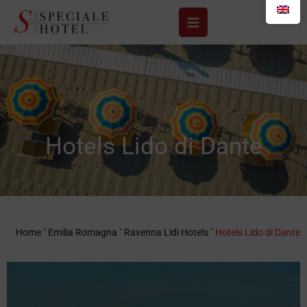
Skip
to
content
Hotels Lido di Dante
Home
"
Emilia Romagna
"
Ravenna Lidi Hotels
"
Hotels Lido di Dante