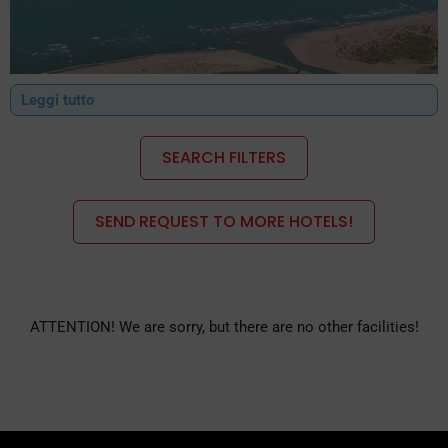
Leggi tutto
SEARCH FILTERS
Alberghi 4 stelle Lido Di dante, 3 stelle, 2 stelle, residence, bed
and breakfast, hotel con piscina, con offerte, con last minute,
SEND REQUEST TO MORE HOTELS!
con formula all inclusive, con promozioni, fronte mare, vicino
terme, vicino mirabilandia, con promozioni, con piano famiglia,
con sconto bambini, per celiaci, per disabili, tutte le strutture
ricettive di Lido di Dante proposti da speciale hotel Lido di
ATTENTION! We are sorry, but there are no other facilities!
Dante………