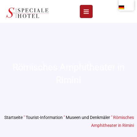
Zum
Inhalt
springen
Römisches Amphitheater in
Rimini
Startseite
"
Tourist-Information
"
Museen und Denkmäler
"
Römisches
Amphitheater in Rimini