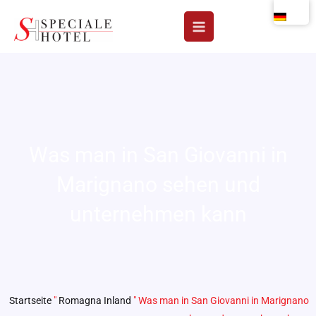
Zum
Inhalt
springen
Was man in San Giovanni in
Marignano sehen und
unternehmen kann
Startseite
"
Romagna Inland
"
Was man in San Giovanni in Marignano