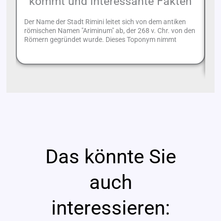
kommt und interessante Fakten
u
Der Name der Stadt Rimini leitet sich von dem antiken
römischen Namen "Ariminum" ab, der 268 v. Chr. von den
Um
Römern gegründet wurde. Dieses Toponym nimmt
Ro
On
Das könnte Sie
auch
interessieren: