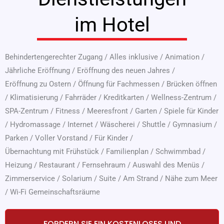
im Hotel
Behindertengerechter Zugang
/
Alles inklusive
/
Animation
/
Jährliche Eröffnung
/
Eröffnung des neuen Jahres
/
Eröffnung zu Ostern
/
Öffnung für Fachmessen
/
Brücken öffnen
/
Klimatisierung
/
Fahrräder
/
Kreditkarten
/
Wellness-Zentrum
/
SPA-Zentrum
/
Fitness
/
Meeresfront
/
Garten
/
Spiele für Kinder
/
Hydromassage
/
Internet
/
Wäscherei
/
Shuttle
/
Gymnasium
/
Parken
/
Voller Vorstand
/
Für Kinder
/
Übernachtung mit Frühstück
/
Familienplan
/
Schwimmbad
/
Heizung
/
Restaurant
/
Fernsehraum
/
Auswahl des Menüs
/
Zimmerservice
/
Solarium
/
Suite
/
Am Strand
/
Nähe zum Meer
/
Wi-Fi Gemeinschaftsräume
FORDERN SIE EIN KOSTENLOSES UND