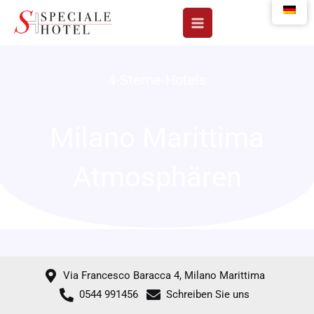
Zum
Inhalt
springen
4-Sterne-Hotels
Milano Marittima
Atmosphären
Via Francesco Baracca 4, Milano Marittima
0544 991456
Schreiben Sie uns