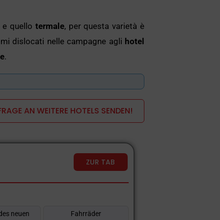
 e quello
termale
, per questa varietà è
ismi dislocati nelle campagne agli
hotel
le
.
sono sperimentare ampie spiagge dai
randi e piccoli bagnanti.
RAGE AN WEITERE HOTELS SENDEN!
po e della mente. Terrazze panoramiche,
alarvi un sorriso e anche i vostri figli
ZUR TAB
des neuen
Fahrräder