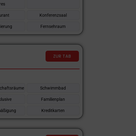
res
urant
Konferenzsaal
sierung
Fernsehraum
ZUR TAB
schaftsräume
Schwimmbad
klusive
Familienplan
mäßigung
Kreditkarten