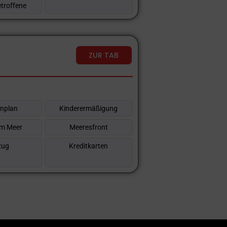
etroffene
ZUR TAB
enplan
Kinderermäßigung
m Meer
Meeresfront
zug
Kreditkarten