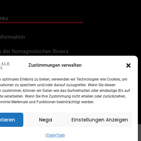
inks
Information
n der Romagnolischen Riviera
Zustimmungen verwalten
rtes in der Romagna
ungen für Dienstleistungen
 optimales Erlebnis zu bieten, verwenden wir Technologien wie Cookies, um
ationen zu speichern und/oder darauf zuzugreifen. Wenn Sie diesen
 zustimmen, können wir Daten wie das Surfverhalten oder eindeutige IDs auf
und Denkmäler
te verarbeiten. Wenn Sie Ihre Zustimmung nicht erteilen oder zurückziehen,
immte Merkmale und Funktionen beeinträchtigt werden.
ungsparks
tieren
Nega
Einstellungen Anzeigen
ch Ziel
{Titel}
{Titel}