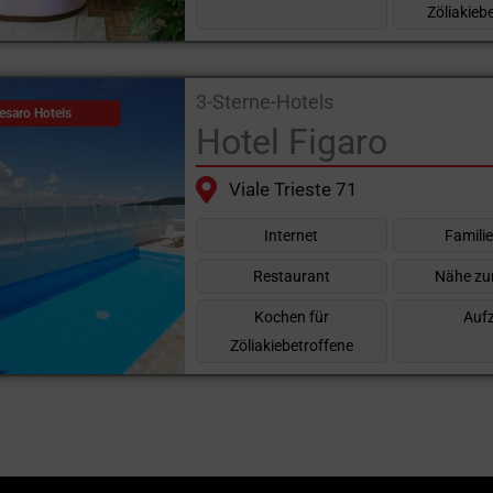
Zöliakieb
3-Sterne-Hotels
esaro Hotels
Hotel Figaro
Viale Trieste 71
Internet
Famili
Restaurant
Nähe zu
Kochen für
Auf
Zöliakiebetroffene