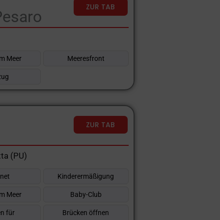
ZUR TAB
Pesaro
m Meer
Meeresfront
zug
ZUR TAB
ta (PU)
rnet
Kinderermäßigung
m Meer
Baby-Club
n für
Brücken öffnen