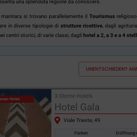
esenta una splendida regione da conoscere.
a marinara si trovano parallelamente il
Tourismus
religioso
are in diverse tipologie di
strutture ricettive
, dagli agritur
ei centri storici, di varie classi, dagli
hotel a 2, a 3 e a 4 stel
ale per le
vacanze delle famiglie con bambini
, che pos
ppo scoscesi, che garantiscono sicurezza e tranquillità per g
UNENTSCHIEDEN? ANF
che offrono spazi di relax, per l’ideale benessere del cor
 rigenerare le vostre energie.
3-Sterne-Hotels
etato da un allegro staff di animazione sempre pronto a reg
esaro Hotels
Hotel Gala
tanei, tra mille attività creative.
Viale Trieste, 49
Parken
Eröffnung 