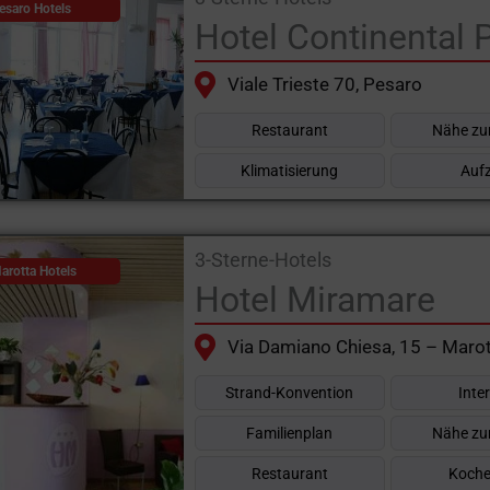
esaro Hotels
Hotel Continental 
Viale Trieste 70, Pesaro
Restaurant
Nähe zu
Klimatisierung
Auf
3-Sterne-Hotels
arotta Hotels
Hotel Miramare
Via Damiano Chiesa, 15 – Marot
Strand-Konvention
Inte
Familienplan
Nähe zu
Restaurant
Koche