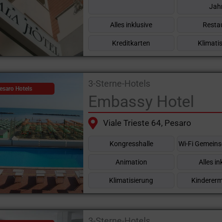
Jah
Alles inklusive
Resta
Kreditkarten
Klimati
3-Sterne-Hotels
esaro Hotels
Embassy Hotel
Viale Trieste 64, Pesaro
Kongresshalle
Wi-Fi Gemein
Animation
Alles in
Klimatisierung
Kinderer
3-Sterne-Hotels